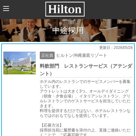
HOME
ABOUT US
中途採用
HILTONについて
HILTON JAPANの歴史
更新日：2026/05/28
ヒルトン沖縄瀬底リゾート
正社員
トレーニング
料飲部門 レストランサービス（アテンダ
企業文化
ント）
（社会貢献、職場環境、福利厚生）
ホテル内のレストランでのサービスメンバーを募集
しています。
新卒採用
アウトレットは大きく3つ。オールデイダイニング
（朝食・夕食会場）、イタリアンレストラン、グリ
ルレストランでのゲストサービスを担当していただ
求人情報
きます。
料理を提供するだけではない、ホテルレストランな
新卒採用について
らではのおもてなしを提供しています。
【応募方法】
募集要項
採用担当宛に履歴書を添付の上、直接ご連絡いただ
くことで、ご応募可能です。