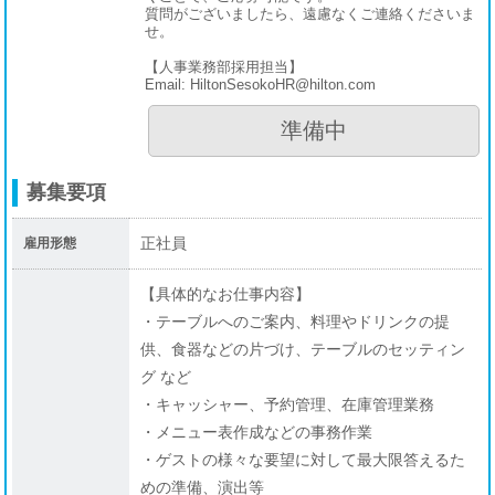
社員の声
質問がございましたら、遠慮なくご連絡くださいま
せ。
よくある質問
【人事業務部採用担当】
Email: HiltonSesokoHR@hilton.com
【新卒】RJET幹部候補
準備中
募集要項
募集要項
RJETの声
RJETの一日
正社員
雇用形態
RJETの一年
【具体的なお仕事内容】
・テーブルへのご案内、料理やドリンクの提
よくある質問
供、食器などの片づけ、テーブルのセッティン
【新卒】ファイナンス幹部候補
グ など
・キャッシャー、予約管理、在庫管理業務
募集要項
・メニュー表作成などの事務作業
・ゲストの様々な要望に対して最大限答えるた
中途採用
めの準備、演出等