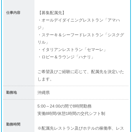
求人情報
【募集配属先】
仕事内容
社員の声
・オールデイダイニングレストラン「アマハ
ジ」
よくある質問
・ステーキ＆シーフードレストラン「シスクグ
ニュース
リル」
・イタリアンレストラン「セマーレ」
パート・アルバイト採用
・ロビー＆ラウンジ「ハナリ」
求人情報
ご希望及びご経験に応じて、配属先を決定いた
企業情報
します。
プライバシーポリシー
沖縄県
勤務地
利用規約
5:00～24:00の間で8時間勤務
実働8時間/休憩1時間の交代シフト制
勤務時間
※配属先レストラン及びホテルの稼働率、レス