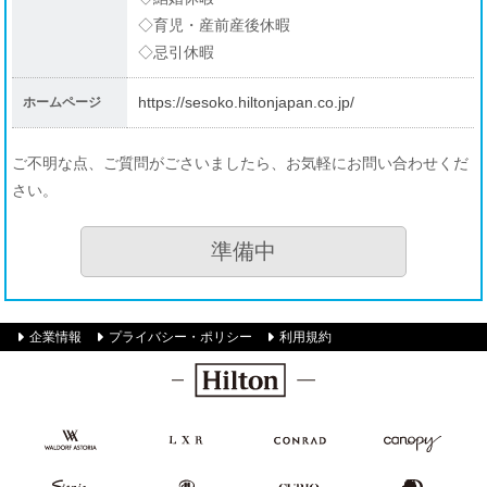
◇育児・産前産後休暇
◇忌引休暇
https://sesoko.hiltonjapan.co.jp/
ホームページ
ご不明な点、ご質問がごさいましたら、お気軽にお問い合わせくだ
さい。
準備中
企業情報
プライバシー・ポリシー
利用規約
Hilton
Waldorf
LXR
Conrad
Canopy by
Astoria
Hotels &
Hilton
Hotels &
Resorts
Resorts
SignisaHilton
Hilton
Curio
DoubleTree