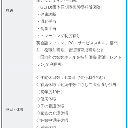
定いたします。(年1回)
・GLTD(団体長期障害所得補償保険)
待遇
・健康診断
・通勤手当
・食事手当
・トレーニング制度有り
英会話レッスン、PC・サービススキル、部門
別・役職別研修、管理職育成研修など
・国内外の姉妹ホテルを特別価格(宿泊・レスト
ラン)で利用可
◇年間休日数：120日（特別休暇含む）
◇有給休暇：勤続年数に応じて法廷通り付与
（初年度10日）
◇傷病休暇
◇子の看護休暇
休日・休暇
◇家族の介護休暇
◇妊娠中通院休暇
◇結婚休暇