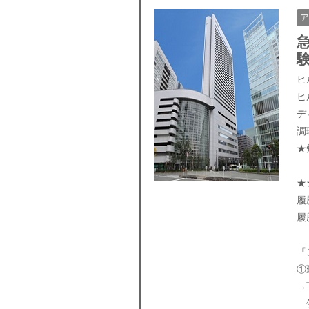
ア
ヒ
ヒ
デ
調
★
★
履
履
『
①
→
例