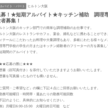
ヒルトン大阪
ルバイト・パート
急募！★短期アルバイト★キッチン補助 調理
験者募集！
ルトン大阪のキッチン部門での簡単な調理補助のお仕事です。
ルトン大阪のレストランやカフェ、宴会、婚礼などに携わることができ
ィテールにこだわったお料理や大量調理もあり、多岐にわたる様々なメ
理専門学校の学生の方またはキッチン経験者のフリーターの方を募集し
短期間のアルバイトです。
★★応募の際に★★★
歴書（顔写真付き）を添付していただきますようお願いいたします。
歴書を写真撮ったものでも構いません。
ご質問・ご希望など』の欄に下記４点にご回答お願いいたします。
勤務可能曜日・時間帯・週あたりの勤務可能回数
下記のように、具体的にお知らせください。
）月曜日6:00-15:00 火曜日終日可能 など