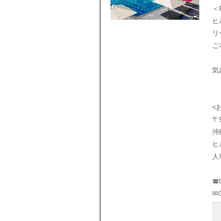
＜
ヒ
リ
ご
気
<
〒9
沖
ヒ
人
☎0
✉O