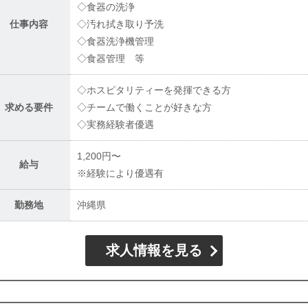
◇食器の洗浄
仕事内容
◇汚れ拭き取り予洗
◇食器洗浄機管理
◇食器管理 等
◇ホスピタリティーを発揮できる方
求める要件
◇チームで働くことが好きな方
◇実務経験者優遇
1,200円〜
給与
※経験により優遇有
勤務地
沖縄県
求人情報を見る