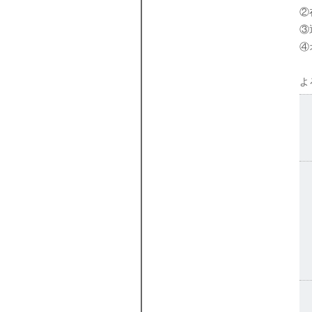
②
③
④
よ