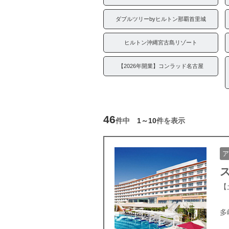
ダブルツリーbyヒルトン那覇首里城
ヒルトン沖縄宮古島リゾート
【2026年開業】コンラッド名古屋
46
件中
1～10
件を表示
ア
【
多