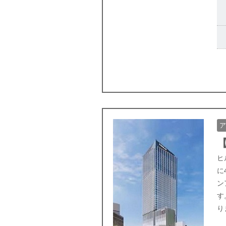
ア
ヒ
に
ン
す
り