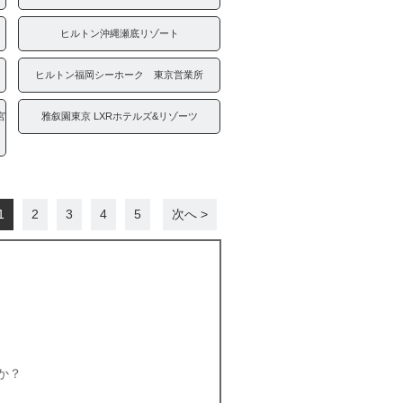
ヒルトン沖縄瀬底リゾート
ヒルトン福岡シーホーク 東京営業所
宮
雅叙園東京 LXRホテルズ&リゾーツ
1
2
3
4
5
次へ >
か？