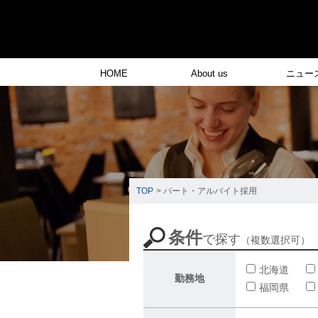
HOME
About us
ニュー
TOP
> パート・アルバイト採用
条件
で探す
（複数選択可）
北海道
勤務地
福岡県