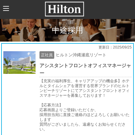
HOME
ABOUT US
中途採用
HILTONについて
HILTON JAPANの歴史
更新日：2025/09/25
ヒルトン沖縄瀬底リゾート
正社員
トレーニング
アシスタントフロントオフィスマネージャ
企業文化
ー
（社会貢献、職場環境、福利厚生）
【充実の福利厚生、キャリアアップの機会多】ホテ
ルとタイムシェアを運営する世界ブランドのヒルト
新卒採用
ンビーチリゾートにてアシスタントフロントオフィ
スマネージャーを募集しております！
求人情報
【応募方法】
応募画面よりご登録いただくか、
新卒採用について
採用担当宛に直接ご連絡のほどよろしくお願いいた
します
質問がございましたら、遠慮なくお知らせくださ
募集要項
い。