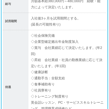
月額基本給380,000円～480,000円 経験・能
給与
力によって決定いたします。
入社後3ヶ月を試用期間とする。
試用期間
(延長の可能性有り)
◇社会保険完備
◇企業型確定拠出年金制度加入
◇賞与 会社業績応じて決定いたします。(年2
回)
◇昇給 会社業績・社員の勤務業績に応じて決
定いたします。(年1回)
◇健康診断
◇通勤手当：全額支給
◇食事補助有り
待遇
◇社員寮有り
◇トレーニング制度有り
英会話レッスン、PC・サービススキルトレーニ
ング、管理職育成研修など、