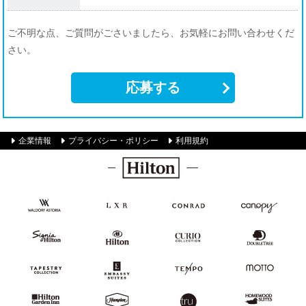
ご不明な点、ご質問がごさいましたら、お気軽にお問い合わせくだ
さい。
応募する
企業情報
プライバシー・ポリシー
利用規約
Hilton
Waldorf
LXR
Conrad
Canopy by
Astoria
Hotels &
Hilton
Hotels &
Resorts
Resorts
SignisaHilton
Hilton
Curio
DoubleTree
Hotels
Collection
by
&
Hilton
Resorts
Tapestry
Embassy
TEMPO
MOTTO
Collection
Suites
by Hilton
by
Hilton
Hilton
Hampton
Tru
Homewood