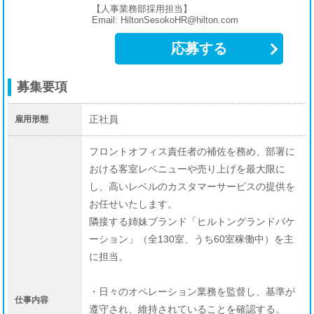
社員の声
【人事業務部採用担当】
Email: HiltonSesokoHR@hilton.com
よくある質問
応募する
【新卒】RJET幹部候補
募集要項
募集要項
正社員
雇用形態
RJETの声
フロントオフィス責任者の補佐を務め、部署に
RJETの一日
おける客室レベニューや売り上げを最大限に
RJETの一年
し、高いレベルのカスタマーサービスの提供を
お任せいたします。
よくある質問
隣接する姉妹ブランド「ヒルトングランドバケ
【新卒】ファイナンス幹部候補
ーション」（全130室、うち60室稼働中）を主
に担当。
募集要項
・日々のオペレーション業務を監督し、基準が
中途採用
仕事内容
遵守され、維持されていることを確認する。