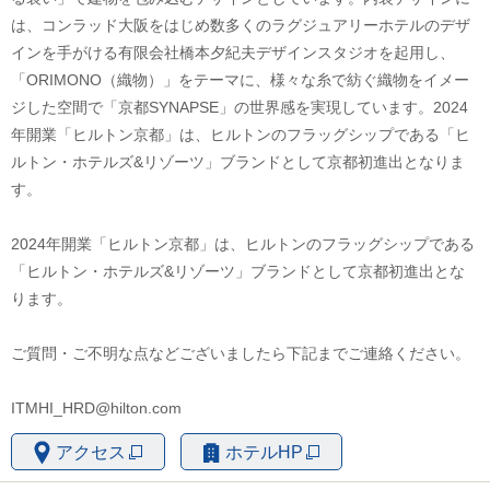
社員の声
は、コンラッド大阪をはじめ数多くのラグジュアリーホテルのデザ
インを手がける有限会社橋本夕紀夫デザインスタジオを起用し、
よくある質問
「ORIMONO（織物）」をテーマに、様々な糸で紡ぐ織物をイメー
【新卒】RJET幹部候補
ジした空間で「京都SYNAPSE」の世界感を実現しています。2024
年開業「ヒルトン京都」は、ヒルトンのフラッグシップである「ヒ
募集要項
ルトン・ホテルズ&リゾーツ」ブランドとして京都初進出となりま
す。
RJETの声
RJETの一日
2024年開業「ヒルトン京都」は、ヒルトンのフラッグシップである
「ヒルトン・ホテルズ&リゾーツ」ブランドとして京都初進出とな
RJETの一年
ります。
よくある質問
ご質問・ご不明な点などございましたら下記までご連絡ください。
【新卒】ファイナンス幹部候補
ITMHI_HRD@hilton.com
募集要項
アクセス
ホテルHP
中途採用