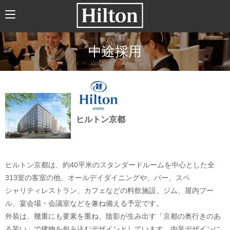
HOME
ABOUT US
中途採用
HILTONについて
HILTON JAPANの歴史
トレーニング
企業文化
ヒルトン京都
（社会貢献、職場環境、福利厚生）
新卒採用
ヒルトン京都は、約40平米のスタンダードルームを中心とした全
求人情報
313室の客室の他、オールデイダイニングや、バー、スペ
シャリティレストラン、カフェなどの料飲施設、ジム、屋内プー
新卒採用について
ル、宴会場・会議室などを兼ね備える予定です。
募集要項
外装は、幾重にも要素を重ね、陰影が生み出す「京都の奥行きのあ
る装い」で建物を包み込むデザインとしています。内装デザインに