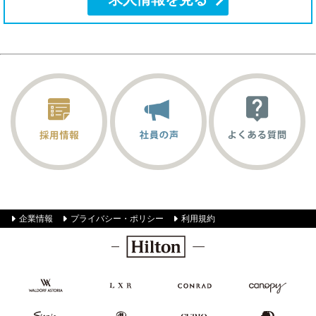
企業情報
プライバシー・ポリシー
利用規約
Hilton
Waldorf
LXR
Conrad
Canopy by
Astoria
Hotels &
Hilton
Hotels &
Resorts
Resorts
SignisaHilton
Hilton
Curio
DoubleTree