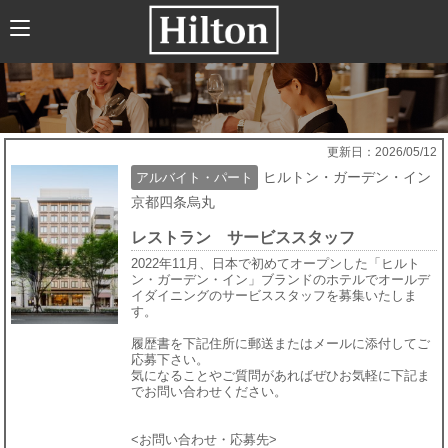
HOME
ABOUT US
HILTONについて
HILTON JAPANの歴史
更新日：2026/05/12
ヒルトン・ガーデン・イン
アルバイト・パート
トレーニング
京都四条烏丸
企業文化
レストラン サービススタッフ
（社会貢献、職場環境、福利厚生）
2022年11月、日本で初めてオープンした「ヒルト
ン・ガーデン・イン」ブランドのホテルでオールデ
イダイニングのサービススタッフを募集いたしま
新卒採用
す。
求人情報
履歴書を下記住所に郵送またはメールに添付してご
応募下さい。
気になることやご質問があればぜひお気軽に下記ま
新卒採用について
でお問い合わせください。
募集要項
<お問い合わせ・応募先>