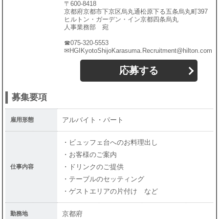
〒600-8418
社員の声
京都府京都市下京区烏丸通松原下る五条烏丸町397
ヒルトン・ガーデン・イン京都四条烏丸
よくある質問
人事業務部 宛
☎075-320-5553
【新卒】RJET幹部候補
✉HGIKyotoShijoKarasuma.Recruitment@hilton.com
募集要項
応募する
RJETの声
募集要項
RJETの一日
アルバイト・パート
雇用形態
RJETの一年
・ビュッフェ台へのお料理出し
よくある質問
・お客様のご案内
【新卒】ファイナンス幹部候補
・ドリンクのご提供
仕事内容
・テーブルのセッティング
募集要項
・ゲストエリアの片付け など
中途採用
京都府
勤務地