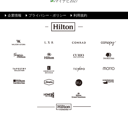
企業情報
プライバシー・ポリシー
利用規約
Hilton
Waldorf
LXR
Conrad
Canopy by
Astoria
Hotels &
Hilton
Hotels &
Resorts
Resorts
SignisaHilton
Hilton
Curio
DoubleTree
Hotels
Collection
by
&
Hilton
Resorts
Tapestry
Embassy
TEMPO
MOTTO
Collection
Suites
by Hilton
by
Hilton
Hilton
Hampton
Tru
Homewood
Garden
by
by
Suites
Inn
Hilton
Hilton
by
Hilton
Home2
Hilton
Suites
Grand
by
Vacations
Hilton Honors
Hilton