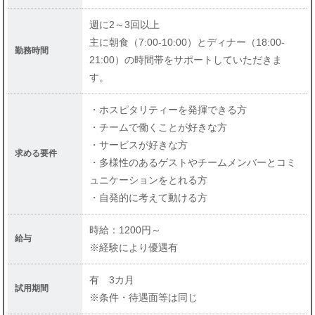
求人情報
週に2～3回以上
社員の声
主に朝食（7:00-10:00）とディナー（18:00-
勤務時間
21:00）の時間帯をサポートしていただきま
よくある質問
す。
ニュース
・ホスピタリティーを発揮できる方
パート・アルバイト採用
・チームで働くことが好きな方
・サービスが好きな方
求める要件
求人情報
・多様性のあるゲストやチームメンバーとコミ
ュニケーションをとれる方
企業情報
・自発的に考えて動ける方
プライバシーポリシー
時給：1200円～
給与
利用規約
※経験により優遇有
有 3カ月
試用期間
※条件・待遇面等は同じ