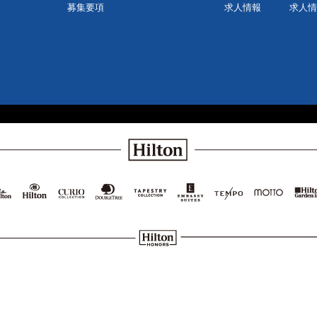
募集要項
求人情報
求人情
Hilton
isaHilton
Hilton
Curio
DoubleTree
Tapestry
Embassy
TEMPO
MOTTO
Hilto
Hotels
Collection
by
Collection
Suites
Gard
&
Hilton
by
by
Inn
Resorts
Hilton
Hilton
Hilton
Honors