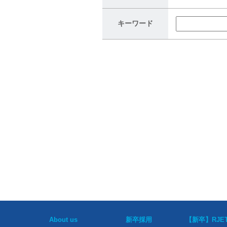
キーワード
About us
新卒採用
【新卒】RJE