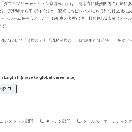
「ダブルツリーbyヒルトン京都東山」は、清水寺に徒歩圏内の距離に
分、京都駅から車で約10分と、観光にもビジネスにも便利な好立地に
ダードルームを中心とした全 158 室の客室の他、料飲施設2店舗（オ
ます。
があればぜひ「履歴書」と「職務経歴書（日本語または英語）」を次メ
n English (move to global career site)
HP
レストラン部門
キッチン部門
セールス・マーケティン