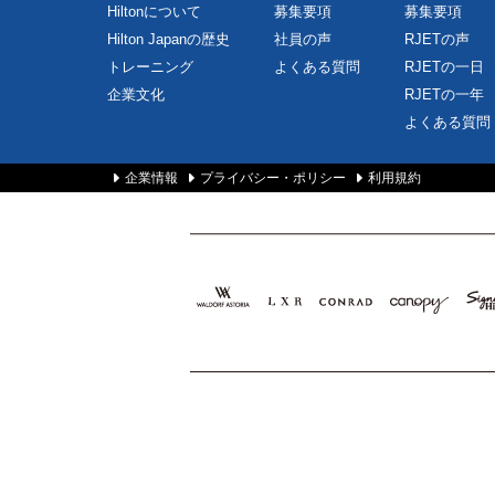
Hiltonについて
募集要項
募集要項
Hilton Japanの歴史
社員の声
RJETの声
トレーニング
よくある質問
RJETの一日
企業文化
RJETの一年
よくある質問
企業情報
プライバシー・ポリシー
利用規約
Waldorf
LXR
Conrad
Canopy
Sign
Astoria
Hotels
by Hilton
Hotels &
&
Resorts
Resorts