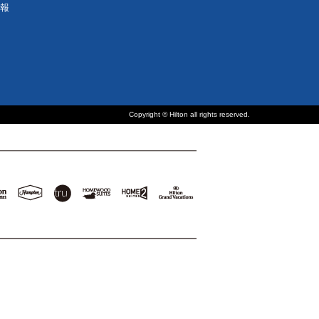
報
Copyright © Hilton all rights reserved.
n
Hampton
Tru
Homewood
Home2
Hilton
en
by
by
Suites
Suites
Grand
Hilton
Hilton
by
by
Vacations
Hilton
Hilton