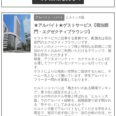
アルバイト・パート
ヒルトン大阪
★アルバイト★ゲストサービス【宿泊部
門・エグゼクティブラウンジ】
ゲストサービスに従事する業務です。配属先は宿泊
部門のエグゼクティブラウンジです。
ヒルトンのメンバーシップ様と特別なお部屋にご宿
泊のゲストのみがご利用いただけるラウンジで、接
客を担当いただきます。
朝食、アフタヌーンティー、カクテルタイムと1日
を通してフードプレゼンテーションも行っていま
す。
ゲストにより心地良い空間をご提供するために、チ
ーム一丸となって働いています。学生アルバイト・
フリーター問わず募集しております。
ヒルトンジャパンは『働きがいのある職場ランキン
グ』第３位に認定されました！
ホテルの中のホテル学校と呼ばれる「ヒルトン大
阪」でのアルバイト経験を、就職面接で必ず聞かれ
る「学チカ」にしてみませんか？
ヒルトン大阪でアルバイトをしてくださる学生さん
限定で、就活で必ず役に立つ「自己分析の方法」や