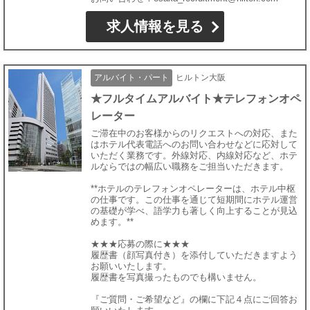
求人情報を見る
アルバイト・パート
ヒルトン大阪
★フルタイムアルバイト★テレフォンオペ
レーター
ご滞在中のお客様からのリクエストへの対応、また
はホテル代表電話へのお問い合わせなどに応対して
いただく業務です。外線対応、内線対応など、ホテ
ルならではの幅広い職務をご担当いただきます。
**ホテルのテレフォンオペレーターは、ホテル中枢
の仕事です。この仕事を通じて短期間にホテル運営
の基礎が学べ、語学力も著しく向上することが見込
めます。**
★★★応募の際に★★★
履歴書（顔写真付き）を添付していただきますよう
お願いいたします。
履歴書を写真撮ったものでも構いません。
『ご質問・ご希望など』の欄に下記４点にご回答お