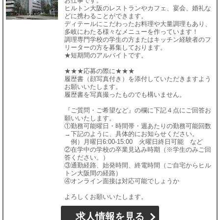
お仕事です。
ヒルトン大阪のレストランやカフェ、宴会、婚礼な
どに携わることができます。
ディテールにこだわったお料理や大量調理もあり、
多岐にわたる様々なメニューを作っています！
調理専門学校の学生の方またはキッチン経験者のフ
リーターの方を募集しております。
★短期間のアルバイトです。
★★★応募の際に★★★
履歴書（顔写真付き）を添付していただきますよう
お願いいたします。
履歴書を写真撮ったものでも構いません。
『ご質問・ご希望など』の欄に下記４点にご回答お
願いいたします。
①勤務可能曜日・時間帯・週あたりの勤務可能回数
→下記のように、具体的にお知らせください。
例）月曜日6:00-15:00 火曜日終日可能 など
②在学中の学校の卒業見込み時期（※学生のみご回
答ください。）
③通勤経路、始発時間、終電時間（ご自宅からヒル
トン大阪間の経路）
④オンライン面接は対応可能でしょうか
よろしくお願いいたします。
求人情報を見る