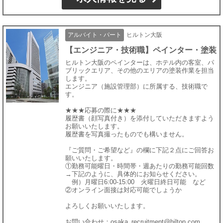
アルバイト・パート
ヒルトン大阪
【エンジニア・技術職】ペインター・塗装
ヒルトン大阪のペインターは、ホテル内の客室、パ
ブリックエリア、その他のエリアの塗装作業を担当
します。
エンジニア（施設管理部）に所属する、技術職で
す。
★★★応募の際に★★★
履歴書（顔写真付き）を添付していただきますよう
お願いいたします。
履歴書を写真撮ったものでも構いません。
『ご質問・ご希望など』の欄に下記２点にご回答お
願いいたします。
①勤務可能曜日・時間帯・週あたりの勤務可能回数
→下記のように、具体的にお知らせください。
例）月曜日6:00-15:00 火曜日終日可能 など
②オンライン面接は対応可能でしょうか
よろしくお願いいたします。
お問い合わせ：osaka_recruitment@hilton.com