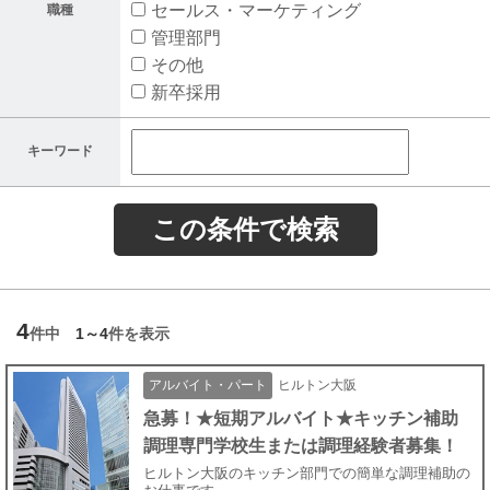
セールス・マーケティング
職種
求人情報
管理部門
社員の声
その他
新卒採用
よくある質問
ニュース
キーワード
パート・アルバイト採用
求人情報
企業情報
4
プライバシーポリシー
件中
1～4
件を表示
利用規約
アルバイト・パート
ヒルトン大阪
急募！★短期アルバイト★キッチン補助
調理専門学校生または調理経験者募集！
ヒルトン大阪のキッチン部門での簡単な調理補助の