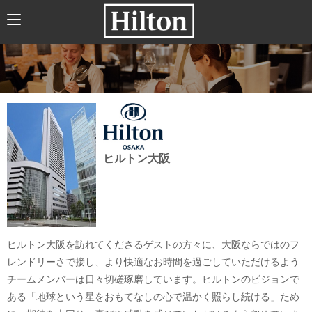
HOME
ABOUT US
HILTONについて
HILTON JAPANの歴史
トレーニング
ヒルトン大阪
企業文化
（社会貢献、職場環境、福利厚生）
新卒採用
求人情報
ヒルトン大阪を訪れてくださるゲストの方々に、大阪ならではのフ
レンドリーさで接し、より快適なお時間を過ごしていただけるよう
新卒採用について
チームメンバーは日々切磋琢磨しています。ヒルトンのビジョンで
募集要項
ある「地球という星をおもてなしの心で温かく照らし続ける」ため