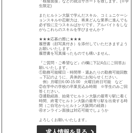
「模擬面接」などの就活サポートを致します。(※学
生限定)
またヒルトン大阪で学んだスキル、コミュニケーシ
ョンスキルや忍耐力は、将来どんな業界に進んでも
必ず役に立つスキルばかりです。アルバイトをしな
がらこれらのスキルを学びませんか？
★★★応募の際に★★★
履歴書（顔写真付き）を添付していただきますよう
お願いいたします。
履歴書を写真撮ったものでも構いません。
『ご質問・ご希望など』の欄に下記4点にご回答お
願いいたします。
①勤務可能曜日・時間帯・週あたりの勤務可能回数
→下記のように、具体的にお知らせください。
例）月曜日6:00-15:00 火曜日終日可能 など
②在学中の学校の卒業見込み時期 ※学生のみご回
答ください。
③通勤経路、始発でヒルトン大阪の最寄り駅に着く
時間、終電でヒルトン大阪の最寄り駅を出発する時
間（ご自宅からヒルトン大阪間の経路）
④オンライン面接は対応可能でしょうか
よろしくお願いいたします。
求人情報を見る