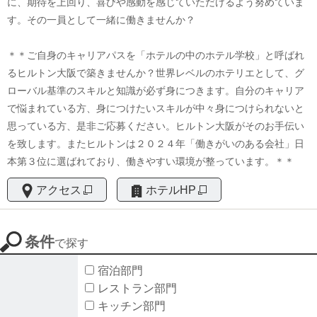
に、期待を上回り、喜びや感動を感じていただけるよう努めていま
社員の声
す。その一員として一緒に働きませんか？
よくある質問
＊＊ご自身のキャリアパスを「ホテルの中のホテル学校」と呼ばれ
【新卒】RJET幹部候補
るヒルトン大阪で築きませんか？世界レベルのホテリエとして、グ
ローバル基準のスキルと知識が必ず身につきます。自分のキャリア
募集要項
で悩まれている方、身につけたいスキルが中々身につけられないと
RJETの声
思っている方、是非ご応募ください。ヒルトン大阪がそのお手伝い
を致します。またヒルトンは２０２４年「働きがいのある会社」日
RJETの一日
本第３位に選ばれており、働きやすい環境が整っています。＊＊
RJETの一年
アクセス
ホテルHP
よくある質問
条件
【新卒】ファイナンス幹部候補
で探す
募集要項
宿泊部門
レストラン部門
中途採用
キッチン部門