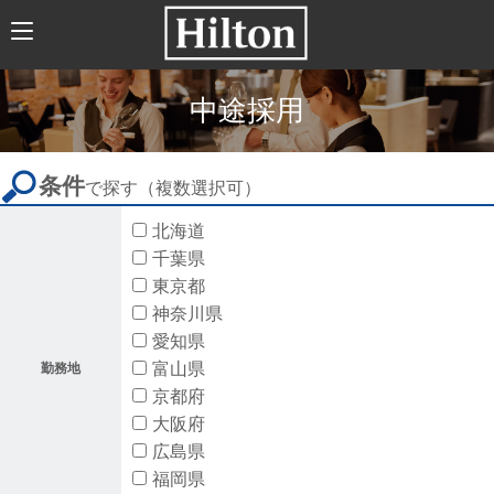
HOME
ABOUT US
中途採用
HILTONについて
HILTON JAPANの歴史
条件
で探す
（複数選択可）
トレーニング
北海道
企業文化
千葉県
（社会貢献、職場環境、福利厚生）
東京都
神奈川県
新卒採用
愛知県
富山県
勤務地
求人情報
京都府
新卒採用について
大阪府
広島県
募集要項
福岡県