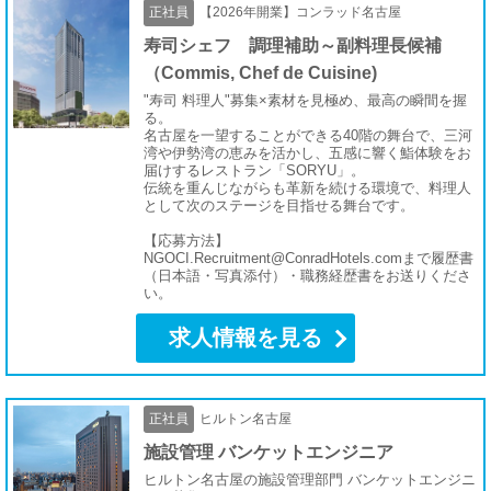
正社員
【2026年開業】コンラッド名古屋
寿司シェフ 調理補助～副料理長候補
（Commis, Chef de Cuisine)
"寿司 料理人"募集×素材を見極め、最高の瞬間を握
る。
名古屋を一望することができる40階の舞台で、三河
湾や伊勢湾の恵みを活かし、五感に響く鮨体験をお
届けするレストラン「SORYU」。
伝統を重んじながらも革新を続ける環境で、料理人
として次のステージを目指せる舞台です。
【応募方法】
NGOCI.Recruitment@ConradHotels.comまで履歴書
（日本語・写真添付）・職務経歴書をお送りくださ
い。
求人情報を見る
正社員
ヒルトン名古屋
施設管理 バンケットエンジニア
ヒルトン名古屋の施設管理部門 バンケットエンジニ