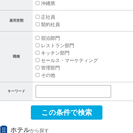
沖縄県
社員の声
よくある質問
正社員
雇用形態
契約社員
【新卒】RJET幹部候補
宿泊部門
募集要項
レストラン部門
RJETの声
キッチン部門
職種
セールス・マーケティング
RJETの一日
管理部門
その他
RJETの一年
よくある質問
キーワード
【新卒】ファイナンス幹部候補
募集要項
中途採用
ホテル
から探す