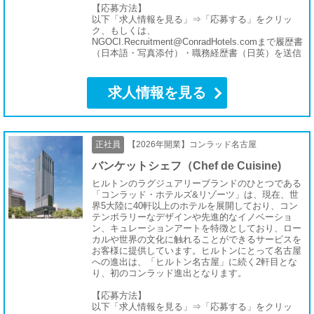
【応募方法】
以下「求人情報を見る」⇒「応募する」をクリッ
ク、もしくは、
NGOCI.Recruitment@ConradHotels.comまで履歴書
（日本語・写真添付）・職務経歴書（日英）を送信
求人情報を見る
正社員
【2026年開業】コンラッド名古屋
バンケットシェフ（Chef de Cuisine)
ヒルトンのラグジュアリーブランドのひとつである
「コンラッド・ホテルズ&リゾーツ」は、現在、世
界5大陸に40軒以上のホテルを展開しており、コン
テンポラリーなデザインや先進的なイノベーショ
ン、キュレーションアートを特徴としており、ロー
カルや世界の文化に触れることができるサービスを
お客様に提供しています。ヒルトンにとって名古屋
への進出は、「ヒルトン名古屋」に続く2軒目とな
り、初のコンラッド進出となります。
【応募方法】
以下「求人情報を見る」⇒「応募する」をクリッ