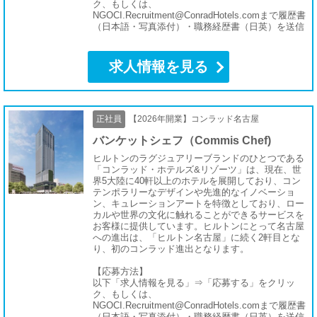
ク、もしくは、
NGOCI.Recruitment@ConradHotels.comまで履歴書
（日本語・写真添付）・職務経歴書（日英）を送信
求人情報を見る
正社員
【2026年開業】コンラッド名古屋
バンケットシェフ（Commis Chef)
ヒルトンのラグジュアリーブランドのひとつである
「コンラッド・ホテルズ&リゾーツ」は、現在、世
界5大陸に40軒以上のホテルを展開しており、コン
テンポラリーなデザインや先進的なイノベーショ
ン、キュレーションアートを特徴としており、ロー
カルや世界の文化に触れることができるサービスを
お客様に提供しています。ヒルトンにとって名古屋
への進出は、「ヒルトン名古屋」に続く2軒目とな
り、初のコンラッド進出となります。
【応募方法】
以下「求人情報を見る」⇒「応募する」をクリッ
ク、もしくは、
NGOCI.Recruitment@ConradHotels.comまで履歴書
（日本語・写真添付）・職務経歴書（日英）を送信