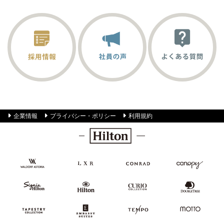
企業情報
プライバシー・ポリシー
利用規約
Hilton
Waldorf
LXR
Conrad
Canopy by
Astoria
Hotels &
Hilton
Hotels &
Resorts
Resorts
SignisaHilton
Hilton
Curio
DoubleTree
Hotels
Collection
by
&
Hilton
Resorts
Tapestry
Embassy
TEMPO
MOTTO
Collection
Suites
by Hilton
by