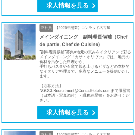
求人情報を見る
正社員
【2026年開業】コンラッド名古屋
メインダイニング 副料理長候補（Chef
de partie, Chef de Cuisine)
"副料理長候補"募集×地元の恵みをイタリアンで彩る
メインダイニング「カサ・オリヴァ」では、地元の
食材を活かした料理から、
手打ちパスタや石窯で焼き上げるピザなどの本格的
なイタリア料理まで、多彩なメニューを提供いたし
ます。
【応募方法】
NGOCI.Recruitment@ConradHotels.comまで履歴書
（日本語・写真添付）・職務経歴書）をお送りくだ
さい。
求人情報を見る
正社員
【2026年開業】コンラッド名古屋