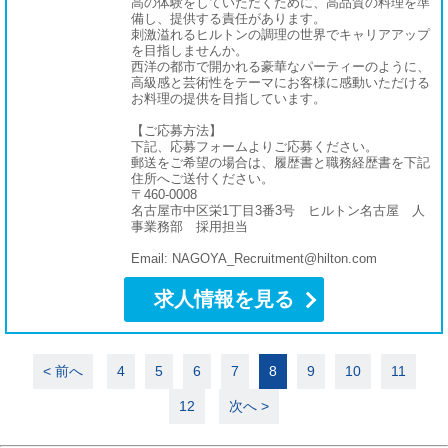
高の体験をしていただくために、高品質の料理を準
備し、提供する責任があります。
刺激溢れるヒルトンの調理の世界でキャリアアップ
を目指しませんか。
西洋の都市で開かれる豪華なパーティーのように、
高級感と芸術性をテーマにお客様に感動いただける
お料理の提供を目指しています。
【ご応募方法】
下記、応募フォームよりご応募ください。
郵送をご希望の場合は、履歴書と職務経歴書を下記
住所へご送付ください。
〒460-0008
名古屋市中区栄1丁目3番3号 ヒルトン名古屋 人
事業務部 採用担当
Email: NAGOYA_Recruitment@hilton.com
求人情報を見る
< 前へ
4
5
6
7
8
9
10
11
12
次へ >