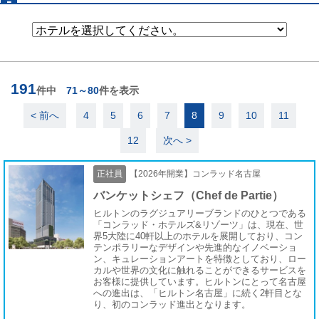
求人情報
社員の声
よくある質問
191
件中
71～80
件を表示
ニュース
< 前へ
4
5
6
7
8
9
10
11
パート・アルバイト採用
12
次へ >
求人情報
正社員
【2026年開業】コンラッド名古屋
企業情報
バンケットシェフ（Chef de Partie）
ヒルトンのラグジュアリーブランドのひとつである
プライバシーポリシー
「コンラッド・ホテルズ&リゾーツ」は、現在、世
界5大陸に40軒以上のホテルを展開しており、コン
利用規約
テンポラリーなデザインや先進的なイノベーショ
ン、キュレーションアートを特徴としており、ロー
カルや世界の文化に触れることができるサービスを
お客様に提供しています。ヒルトンにとって名古屋
への進出は、「ヒルトン名古屋」に続く2軒目とな
り、初のコンラッド進出となります。