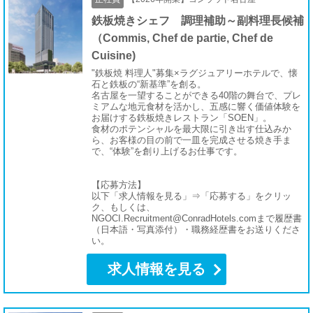
鉄板焼きシェフ 調理補助～副料理長候補
（Commis, Chef de partie, Chef de
Cuisine)
"鉄板焼 料理人"募集×ラグジュアリーホテルで、懐
石と鉄板の“新基準”を創る。
名古屋を一望することができる40階の舞台で、プレ
ミアムな地元食材を活かし、五感に響く価値体験を
お届けする鉄板焼きレストラン「SOEN」。
食材のポテンシャルを最大限に引き出す仕込みか
ら、お客様の目の前で一皿を完成させる焼き手ま
で、“体験”を創り上げるお仕事です。
【応募方法】
以下「求人情報を見る」⇒「応募する」をクリッ
ク、もしくは、
NGOCI.Recruitment@ConradHotels.comまで履歴書
（日本語・写真添付）・職務経歴書をお送りくださ
い。
求人情報を見る