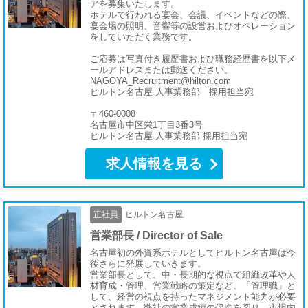
アを募集いたします。
ホテルで行われる宴会、会議、イベントなどの際、
宴会場の照明、音響等の設営およびオペレーション
をしていただく業務です。
ご応募は写真付き履歴書および職務経歴書を以下メ
ールアドレスまたは郵送ください。
NAGOYA_Recruitment@hilton.com
ヒルトン名古屋 人事業務部 採用担当宛
〒460-0008
名古屋市中区栄1丁目3番3号
ヒルトン名古屋 人事業務部 採用担当宛
求人情報を見る
正社員
ヒルトン名古屋
営業部長 / Director of Sale
名古屋初の外資系ホテルとしてヒルトン名古屋は今
後さらに発展していきます。
営業部長として、中・長期的な視点で組織改革や人
材育成・管理、営業戦略の策定など、「管理職」と
して、経営の視点を持ったマネジメント能力が必要
とされます。弊社の営業成績の促進を図り、市場内